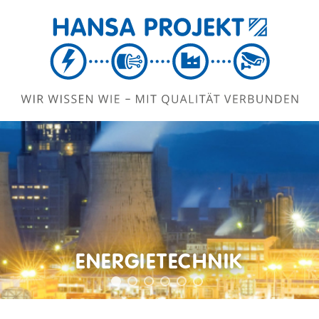
ENERGIE­TECHNIK
1
2
3
4
5
6