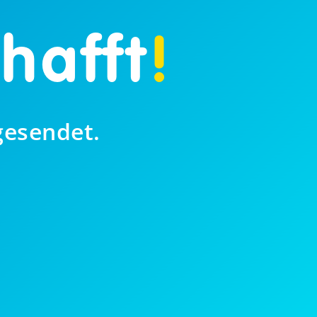
hafft
!
gesendet.